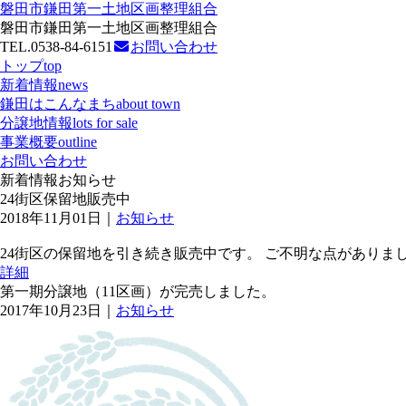
磐田市鎌田第一土地区画整理組合
磐田市鎌田第一土地区画整理組合
TEL.0538-84-6151
お問い合わせ
トップ
top
新着情報
news
鎌田はこんなまち
about town
分譲地情報
lots for sale
事業概要
outline
お問い合わせ
新着情報
お知らせ
24街区保留地販売中
2018年11月01日｜
お知らせ
24街区の保留地を引き続き販売中です。 ご不明な点がありま
詳細
第一期分譲地（11区画）が完売しました。
2017年10月23日｜
お知らせ